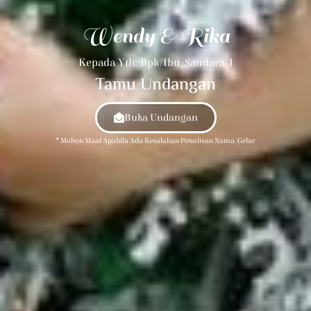
Wendy & Rika
Kepada Yth: Bpk/Ibu/Saudara/i
Tamu Undangan
Buka Undangan
* Mohon Maaf Apabila Ada Kesalahan Penulisan Nama/gelar