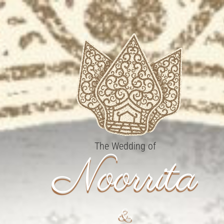
The Wedding of
Noorrita
&