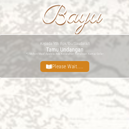
Bayu
Kepada Yth: Bpk/Ibu/Saudara/I
Tamu Undangan
*) Mohon Maaf Apabila Ada Kesalahan Penulisan Nama/gelar
Please Wait.....