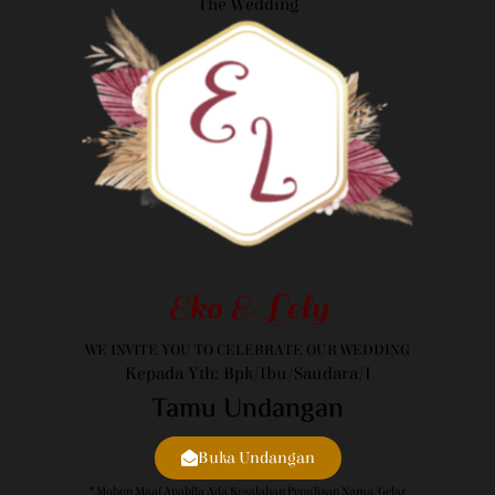
The Wedding
Eko & Lely
WE INVITE YOU TO CELEBRATE OUR WEDDING
Kepada Yth: Bpk/Ibu/Saudara/i
Tamu Undangan
Buka Undangan
* Mohon Maaf Apabila Ada Kesalahan Penulisan Nama/gelar