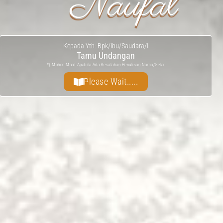
Naufal
Kepada Yth: Bpk/Ibu/Saudara/I
Tamu Undangan
*) Mohon Maaf Apabila Ada Kesalahan Penulisan Nama/gelar
Please Wait.....