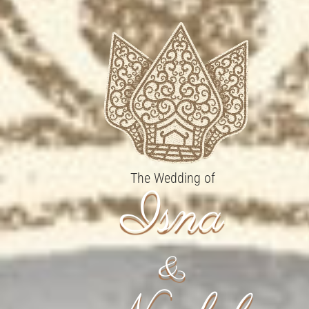
The Wedding of
Isna
&