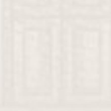
Assalamu’alaikum Wr. Wb.
Maha Suci Allah Subhanahu wa Ta'ala yang telah menciptaka
makhluk-Nya berpasang-pasangan.
Ya Allah, perkenankanlah dan Ridhoilah Pernikahan Kami.