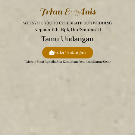
Irfan & Anis
WE INVITE YOU TO CELEBRATE OUR WEDDING
Kepada Yth: Bpk/Ibu/Saudara/i
Tamu Undangan
Buka Undangan
* Mohon Maaf Apabila Ada Kesalahan Penulisan Nama/gelar