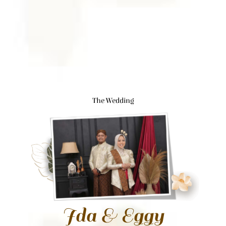
The Wedding
Ida & Eggy