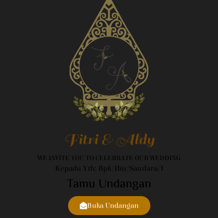
Fitri & Aldy
WE INVITE YOU TO CELEBRATE OUR WEDDING
Kepada Yth: Bpk/Ibu/Saudara/i
Tamu Undangan
Buka Undangan