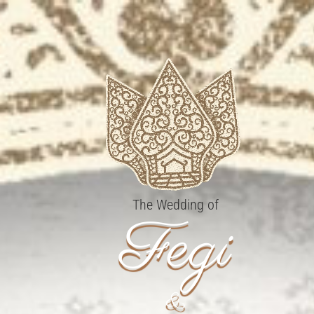
The Wedding of
Fegi
&