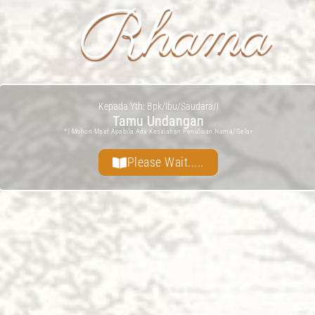
Rhama
Kepada Yth: Bpk/Ibu/Saudara/I
Tamu Undangan
*) Mohon Maaf Apabila Ada Kesalahan Penulisan Nama/gelar
Please Wait.....