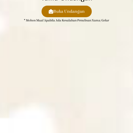
Buka Undangan
* Mohon Maaf Apabila Ada Kesalahan Penulisan Nama/gelar