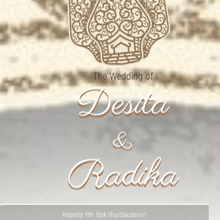
The Wedding of
Desita
&
Radika
Kepada Yth: Bpk/Ibu/Saudara/I