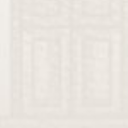
Assalamu’alaikum Wr. Wb.
Maha Suci Allah Subhanahu wa Ta'ala yang telah menciptaka
makhluk-Nya berpasang-pasangan.
Ya Allah, perkenankanlah dan Ridhoilah Pernikahan Kami.