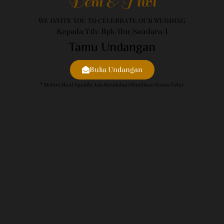
Deni & Tiwi
WE INVITE YOU TO CELEBRATE OUR WEDDING
Kepada Yth: Bpk/Ibu/Saudara/i
Tamu Undangan
Buka Undangan
* Mohon Maaf Apabila Ada Kesalahan Penulisan Nama/gelar