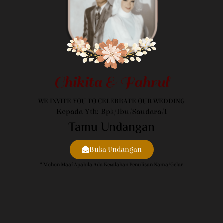
Chikita & Fahrul
WE INVITE YOU TO CELEBRATE OUR WEDDING
Kepada Yth: Bpk/Ibu/Saudara/i
Tamu Undangan
Buka Undangan
* Mohon Maaf Apabila Ada Kesalahan Penulisan Nama/gelar