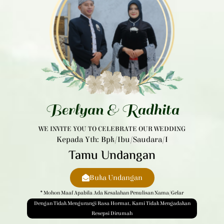
Berlyan & Radhita
WE INVITE YOU TO CELEBRATE OUR WEDDING
Kepada Yth: Bpk/Ibu/Saudara/i
Tamu Undangan
Buka Undangan
* Mohon Maaf Apabila Ada Kesalahan Penulisan Nama/gelar
Dengan Tidak Mengurangi Rasa Hormat, Kami Tidak Mengadakan
Resepsi Dirumah