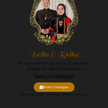
Bella & Ridho
WE INVITE YOU TO CELEBRATE OUR WEDDING
Kepada Yth: Bpk/Ibu/Saudara/i
Tamu Undangan
Buka Undangan
* Mohon Maaf Apabila Ada Kesalahan Penulisan Nama/gelar