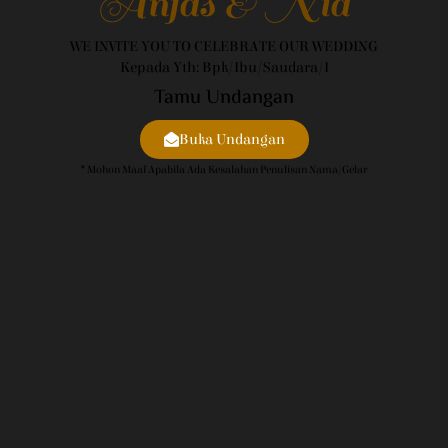
Anjas & Nia
WE INVITE YOU TO CELEBRATE OUR WEDDING
Kepada Yth: Bpk/Ibu/Saudara/i
Tamu Undangan
Buka Undangan
* Mohon Maaf Apabila Ada Kesalahan Penulisan Nama/gelar