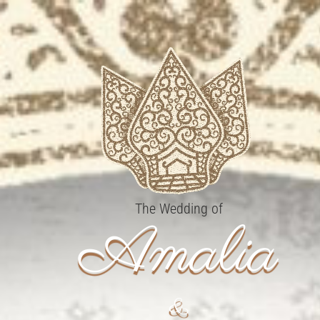
The Wedding of
Amalia
&