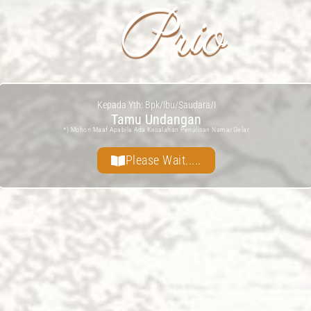
Prio
Kepada Yth: Bpk/Ibu/Saudara/I
Tamu Undangan
*) Mohon Maaf Apabila Ada Kesalahan Penulisan Nama/gelar
Please Wait.....